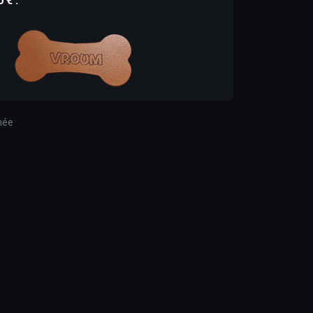
 € :
née