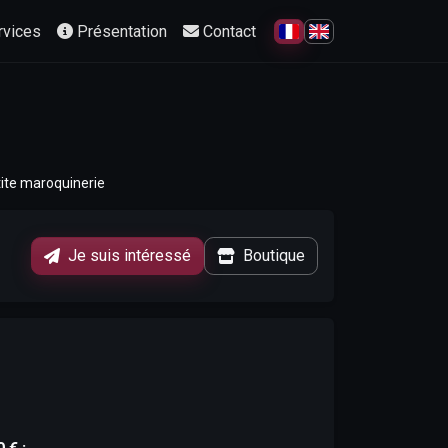
rvices
Présentation
Contact
Français
English
ite maroquinerie
Je suis intéressé
Boutique